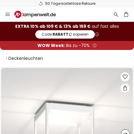
50 Tage kostenlose Retoure
Zum
Inhalt
springen
he
EXTRA 10% ab 109 € & 13% ab 159 €
auf fast alles
Code:
RABATT
kopieren
WOW Week:
Bis zu -70%
Deckenleuchten
Zum
Ende
der
Bildgalerie
springen