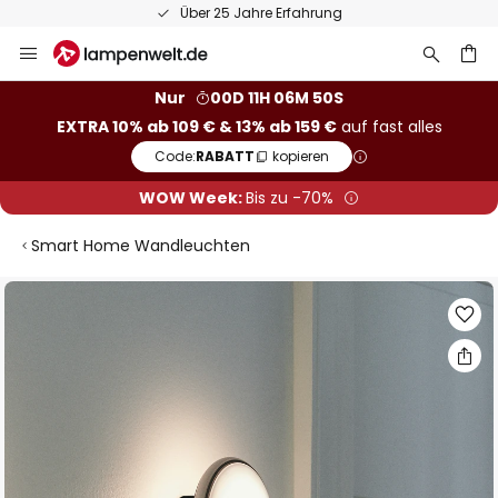
Über 25 Jahre Erfahrung
Zum
Inhalt
springen
he
Nur
00D 11H 06M 49S
EXTRA 10% ab 109 € & 13% ab 159 €
auf fast alles
Code:
RABATT
kopieren
WOW Week:
Bis zu -70%
Smart Home Wandleuchten
Zum
Ende
der
Bildgalerie
springen