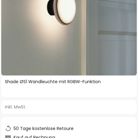
Zum
Shade ØS1 Wandleuchte mit RGBW-Funktion
Anfang
der
Bildgalerie
inkl. MwSt.
springen
50 Tage kostenlose Retoure
Kauf auf Rechnung