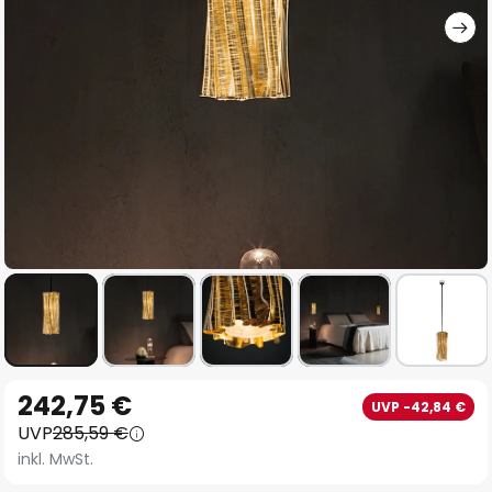
Zum
242,75 €
UVP -42,84 €
Anfang
UVP
285,59 €
der
inkl. MwSt.
Bildgalerie