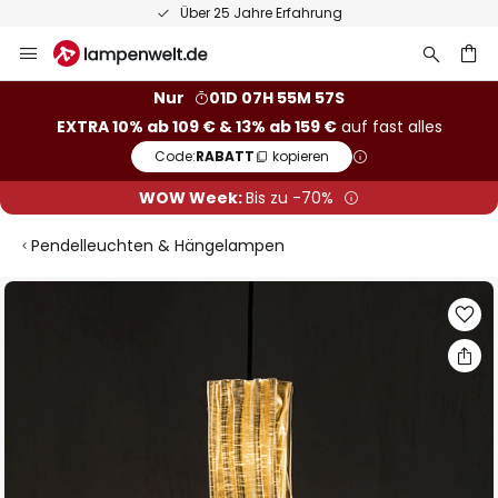
Über 25 Jahre Erfahrung
Zum
Inhalt
springen
he
Nur
01D 07H 55M 57S
EXTRA 10% ab 109 € & 13% ab 159 €
auf fast alles
Code:
RABATT
kopieren
WOW Week:
Bis zu -70%
Pendelleuchten & Hängelampen
Zum
Ende
der
Bildgalerie
springen