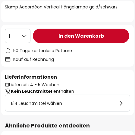
springen
Slamp Accordéon Vertical Hängelampe gold/schwarz
In den Warenkorb
1
50 Tage kostenlose Retoure
Kauf auf Rechnung
Lieferinformationen
Lieferzeit: 4 - 5 Wochen
Kein Leuchtmittel
enthalten
E14 Leuchtmittel wählen
Ähnliche Produkte entdecken