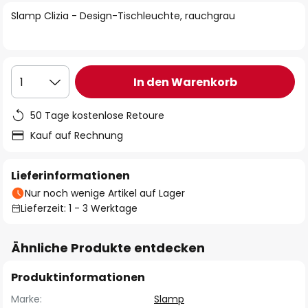
springen
Slamp Clizia - Design-Tischleuchte, rauchgrau
In den Warenkorb
1
50 Tage kostenlose Retoure
Kauf auf Rechnung
Lieferinformationen
Nur noch wenige Artikel auf Lager
Lieferzeit: 1 - 3 Werktage
Ähnliche Produkte entdecken
Produktinformationen
Marke:
Slamp