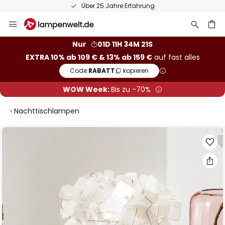
Über 25 Jahre Erfahrung
Zum
Inhalt
springen
he
Nur
01D 11H 34M 21S
EXTRA 10% ab 109 € & 13% ab 159 €
auf fast alles
Code:
RABATT
kopieren
WOW Week:
Bis zu -70%
Nachttischlampen
Zum
Ende
der
Bildgalerie
springen