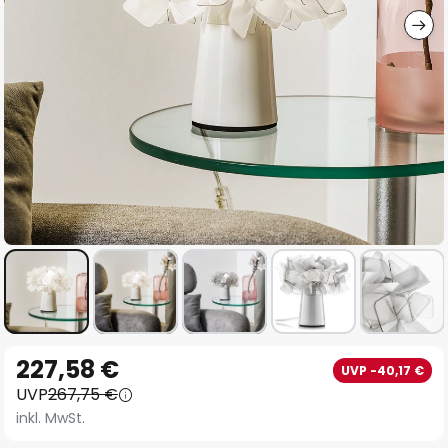
Zum
227,58 €
UVP -40,17 €
Anfang
UVP
267,75 €
der
inkl. MwSt.
Bildgalerie