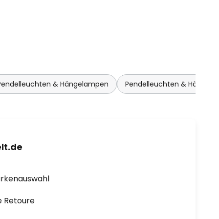
Pendelleuchten & Hängelampen
Pendelleuchten & Hängel
lt.de
arkenauswahl
e Retoure