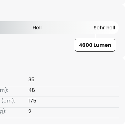
Hell
Sehr hell
4600 Lumen
35
m):
48
 (cm):
175
g):
2