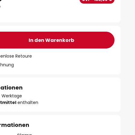
In den Warenkorb
tenlose Retoure
chnung
mationen
- 3 Werktage
tmittel
enthalten
ormationen