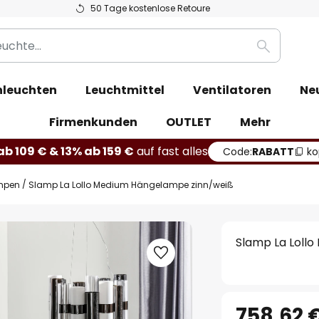
50 Tage kostenlose Retoure
Suche
leuchten
Leuchtmittel
Ventilatoren
Ne
Firmenkunden
OUTLET
Mehr
b 109 € & 13% ab 159 €
auf fast alles
Code:
RABATT
ko
mpen
Slamp La Lollo Medium Hängelampe zinn/weiß
Slamp La Loll
758,62 