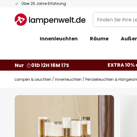
Zum
Über 25 Jahre Erfahrung
Inhalt
Finden
springen
Sie
Ihre
Innenleuchten
Räume
Außen
Leuchte...
EXTRA 10% a
Nur
01D 12H 16M 16S
Lampen & Leuchten
Innenleuchten
Pendelleuchten & Hängela
Zum
Ende
der
Bildgalerie
springen