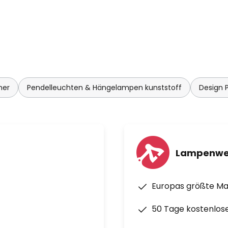
tät und Originalität sowie ein
g von Licht.
mer
Pendelleuchten & Hängelampen kunststoff
Design 
Lampenwe
Europas größte M
50 Tage kostenlos