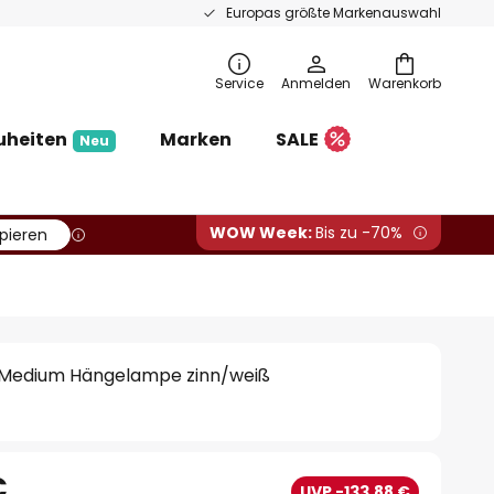
Europas größte Markenauswahl
Service
Anmelden
Warenkorb
uheiten
Marken
SALE
Neu
WOW Week:
Bis zu -70%
pieren
o Medium Hängelampe zinn/weiß
€
UVP -133,88 €