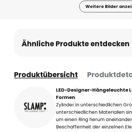
Weitere Bilder anze
Zum
Anfang
der
Bildgalerie
Ähnliche Produkte entdecken
springen
Produktübersicht
Produktdeta
LED-Designer-Hängeleuchte La 
Formen
Zylinder in unterschiedlichen G
unterschiedlichen Materialien si
um einen Ring herum aneinander 
Beschaffenheit der einzelnen El