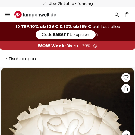
Über 25 Jahre Erfahrung
Zum
Inhalt
springen
he
EXTRA 10% ab 109 € & 13% ab 159 €
auf fast alles
Code:
RABATT
kopieren
WOW Week:
Bis zu -70%
Tischlampen
Zum
Ende
der
Bildgalerie
springen