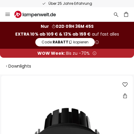
Über 25 Jahre Erfahrung
Zum
Inhalt
springen
he
Nur
02D 09H 36M 45S
EXTRA 10% ab 109 € & 13% ab 159 €
auf fast alles
Code:
RABATT
kopieren
WOW Week:
Bis zu -70%
Downlights
Zum
Ende
der
Bildgalerie
springen