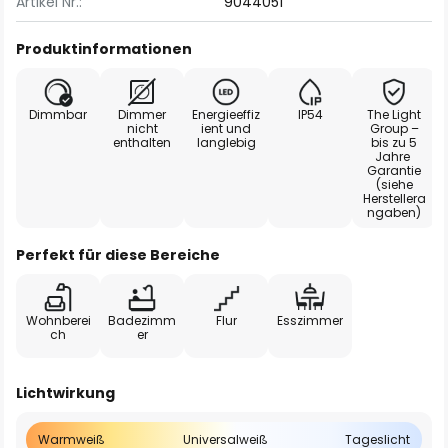
Artikel Nr.:
9044051
Produktinformationen
Dimmbar
Dimmer
Energieeffiz
IP54
The Light
nicht
ient und
Group –
enthalten
langlebig
bis zu 5
Jahre
Garantie
(siehe
Herstellera
ngaben)
Perfekt für diese Bereiche
Wohnberei
Badezimm
Flur
Esszimmer
ch
er
Lichtwirkung
Warmweiß
Universalweiß
Tageslicht