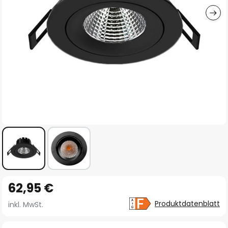
Zum
62,95 €
Anfang
der
Produktdatenblatt
inkl. MwSt.
Bildgalerie