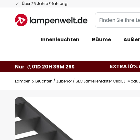
Zum
Über 25 Jahre Erfahrung
Inhalt
Finden
springen
Sie
Ihre
Innenleuchten
Räume
Außen
Leuchte...
EXTRA 10% a
Nur
01D 20H 39M 25S
Lampen & Leuchten
Zubehör
SLC Lamellenraster Click, L-Modul,
Zum
Ende
der
Bildgalerie
springen