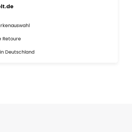
lt.de
arkenauswahl
e Retoure
1 in Deutschland