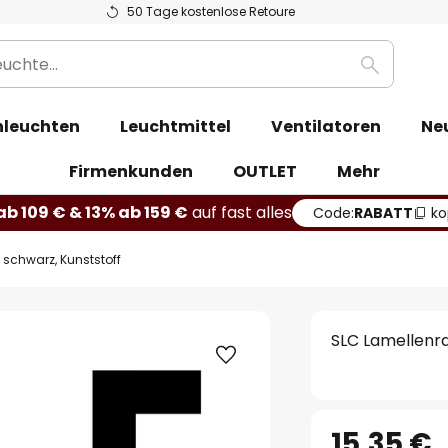
50 Tage kostenlose Retoure
Suche
leuchten
Leuchtmittel
Ventilatoren
Ne
Firmenkunden
OUTLET
Mehr
b 109 € & 13% ab 159 €
auf fast alles
Code:
RABATT
ko
 schwarz, Kunststoff
SLC Lamellenra
15,35 €