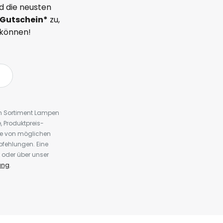
d die neusten
Gutschein*
zu,
 können!
em Sortiment Lampen
 Produktpreis-
te von möglichen
fehlungen. Eine
 oder über unser
ung
.