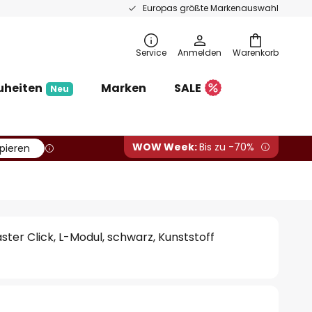
Europas größte Markenauswahl
Service
Anmelden
Warenkorb
uheiten
Marken
SALE
Neu
WOW Week:
Bis zu -70%
pieren
ster Click, L-Modul, schwarz, Kunststoff