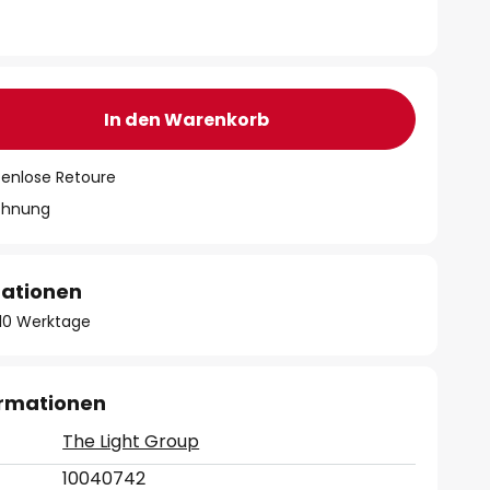
In den Warenkorb
tenlose Retoure
chnung
mationen
- 10 Werktage
ormationen
The Light Group
10040742