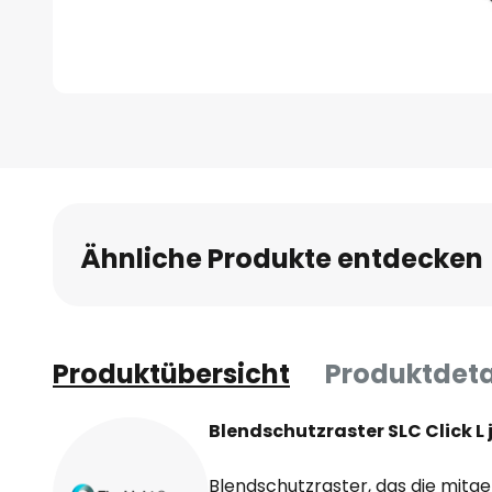
Zum
Anfang
der
Bildgalerie
springen
Ähnliche Produkte entdecken
Produktübersicht
Produktdeta
Blendschutzraster SLC Click L 
Blendschutzraster, das die mitge