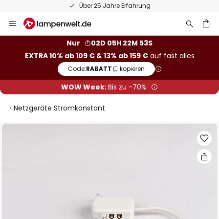
50 Tage kostenlose Retoure
Zum
Inhalt
springen
he
Nur
02D 05H 22M 52S
EXTRA 10% ab 109 € & 13% ab 159 €
auf fast alles
Code:
RABATT
kopieren
WOW Week:
Bis zu -70%
Netzgeräte Stromkonstant
Zum
Ende
der
Bildgalerie
springen