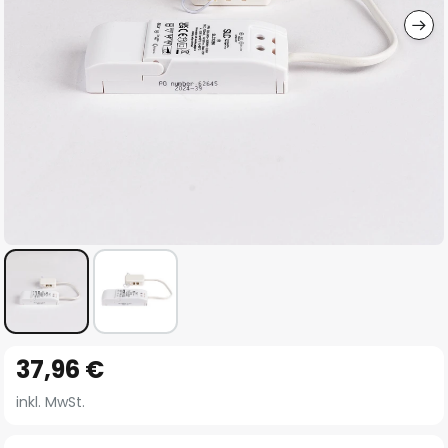
Zum
37,96 €
Anfang
der
inkl. MwSt.
Bildgalerie