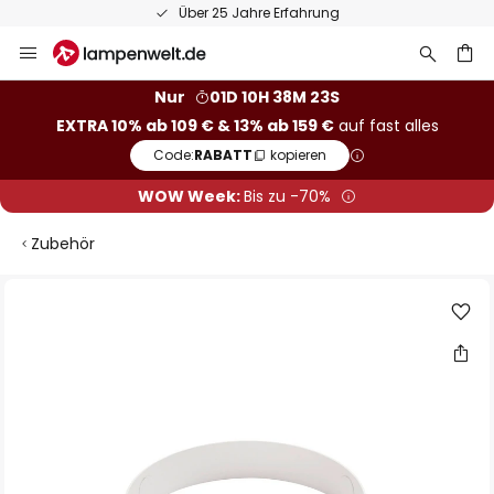
Über 25 Jahre Erfahrung
Zum
Inhalt
springen
he
Nur
01D 10H 38M 23S
EXTRA 10% ab 109 € & 13% ab 159 €
auf fast alles
Code:
RABATT
kopieren
WOW Week:
Bis zu -70%
Zubehör
Zum
Ende
der
Bildgalerie
springen