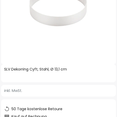
Zum
SLV Dekorring Cyft, Stahl, Ø 13,1 cm
Anfang
der
Bildgalerie
inkl. MwSt.
springen
50 Tage kostenlose Retoure
Kauf auf Rechnung