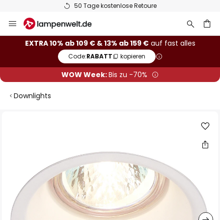
50 Tage kostenlose Retoure
Zum
Inhalt
springen
he
EXTRA 10% ab 109 € & 13% ab 159 €
auf fast alles
Code:
RABATT
kopieren
WOW Week:
Bis zu -70%
Downlights
Zum
Ende
der
Bildgalerie
springen