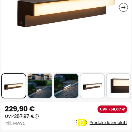
Zum
229,90 €
UVP -58,07 €
Anfang
UVP
287,97 €
der
Produktdatenblatt
inkl. MwSt.
Bildgalerie