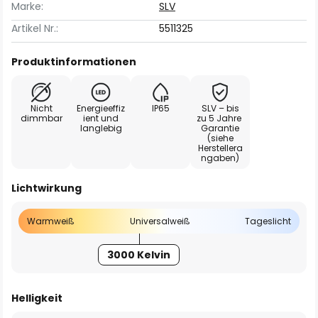
Marke:
SLV
Artikel Nr.:
5511325
Produktinformationen
Nicht
Energieeffiz
IP65
SLV – bis
dimmbar
ient und
zu 5 Jahre
langlebig
Garantie
(siehe
Herstellera
ngaben)
Lichtwirkung
Warmweiß
Universalweiß
Tageslicht
3000 Kelvin
Helligkeit