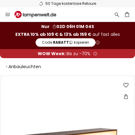
50 Tage kostenlose Retoure
Zum
Inhalt
springen
he
Nur
02D 06H 01M 03S
EXTRA 10% ab 109 € & 13% ab 159 €
auf fast alles
Code:
RABATT
kopieren
WOW Week:
Bis zu -70%
Anbauleuchten
Zum
Ende
der
Bildgalerie
springen