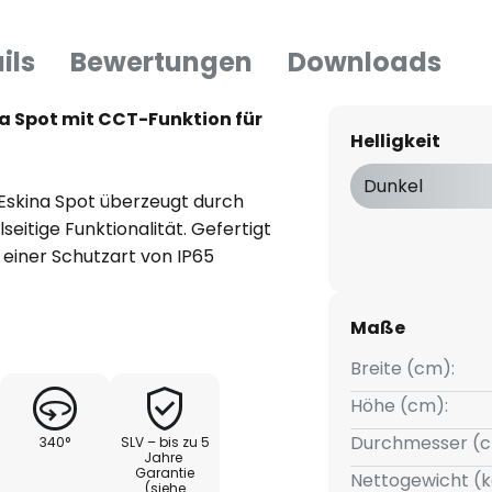
ils
Bewertungen
Downloads
 Spot mit CCT-Funktion für
Helligkeit
Dunkel
skina Spot überzeugt durch
eitige Funktionalität. Gefertigt
einer Schutzart von IP65
en Einsatz im Außenbereich
glicht über einen Schalter an
Maße
warmweißem Licht (3.000 K) und
 Der Leuchtenkopf ist am der
Breite (cm):
 und um 105° schwenkbar, so
Höhe (cm):
sgerichtet werden kann. Die
Durchmesser (c
340°
SLV – bis zu 5
Kombination mit dem schlicht-
Jahre
Garantie
hte zu einer vielseitigen
Nettogewicht (k
(siehe