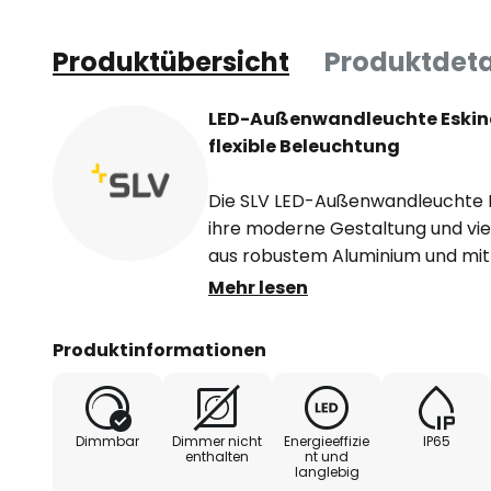
Produktübersicht
Produktdeta
LED-Außenwandleuchte Eskina
flexible Beleuchtung
Die SLV LED-Außenwandleuchte E
ihre moderne Gestaltung und viels
aus robustem Aluminium und mit 
ausgestattet, ist sie ideal für d
Mehr lesen
geeignet. Die CCT-Funktion ermö
der Leuchte die Wahl zwischen 
Produktinformationen
universalweißem Licht (4.000 K).
Wandhalterung um 340° drehbar
dass die Beleuchtung perfekt au
Dimmbar
Dimmer nicht
Energieeffizie
IP65
anthrazitfarbene Oberfläche in 
enthalten
nt und
langlebig
modernen Design machen die Leuc