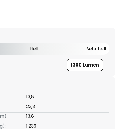
Hell
Sehr hell
1300 Lumen
13,8
22,3
m):
13,8
g):
1,239