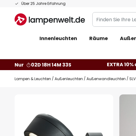
Zum
Über 25 Jahre Erfahrung
Inhalt
Finden
springen
Sie
Ihre
Innenleuchten
Räume
Außen
Leuchte...
EXTRA 10% a
Nur
02D 18H 14M 32S
Lampen & Leuchten
Außenleuchten
Außenwandleuchten
SLV
Zum
Ende
der
Bildgalerie
springen