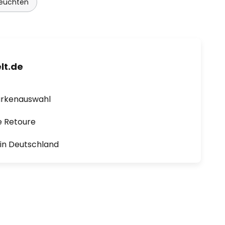
euchten
lt.de
arkenauswahl
e Retoure
1 in Deutschland