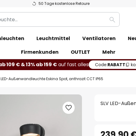
50 Tage kostenlose Retoure
Suche
leuchten
Leuchtmittel
Ventilatoren
Ne
Firmenkunden
OUTLET
Mehr
b 109 € & 13% ab 159 €
auf fast alles
Code:
RABATT
ko
 LED-Außenwandleuchte Eskina Spot, anthrazit CCT IP65
SLV LED-Außen
239,90 