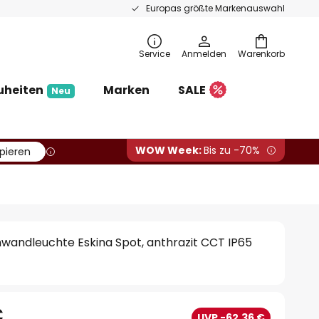
Europas größte Markenauswahl
Service
Anmelden
Warenkorb
uheiten
Marken
SALE
Neu
WOW Week:
Bis zu -70%
pieren
wandleuchte Eskina Spot, anthrazit CCT IP65
€
UVP -62,36 €