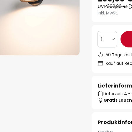
UVP
302,26 €
inkl. MwSt.
1
50 Tage kos
Kauf auf Re
Lieferinfor
Lieferzeit: 4 
Gratis Leuch
Produktinf