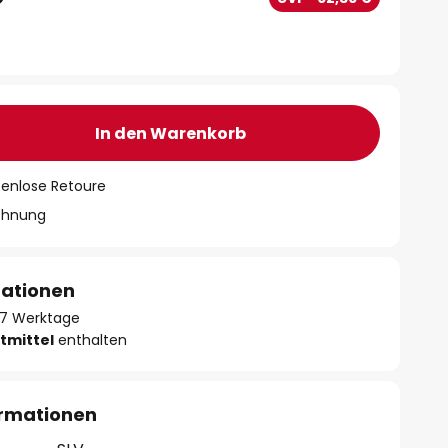
In den Warenkorb
tenlose Retoure
chnung
mationen
- 7 Werktage
tmittel
enthalten
ormationen