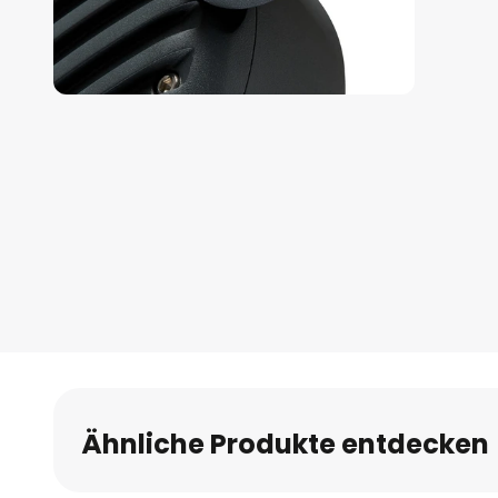
Zum
Anfang
der
Bildgalerie
springen
Ähnliche Produkte entdecken