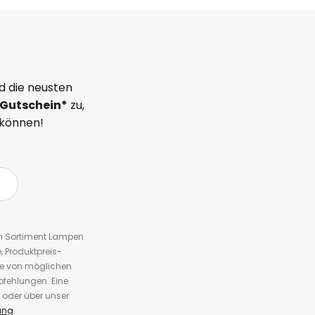
d die neusten
Gutschein*
zu,
 können!
em Sortiment Lampen
 Produktpreis-
te von möglichen
fehlungen. Eine
 oder über unser
ung
.