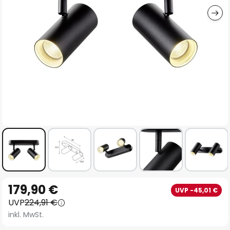
Zum
179,90 €
UVP -45,01 €
Anfang
UVP
224,91 €
der
inkl. MwSt.
Bildgalerie