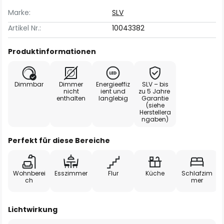
Marke:
SLV
Artikel Nr.:
10043382
Produktinformationen
Dimmbar
Dimmer
Energieeffiz
SLV – bis
nicht
ient und
zu 5 Jahre
enthalten
langlebig
Garantie
(siehe
Herstellera
ngaben)
Perfekt für diese Bereiche
Wohnberei
Esszimmer
Flur
Küche
Schlafzim
ch
mer
Lichtwirkung