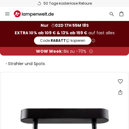
50 Tage kostenlose Retoure
Zum
Inhalt
springen
he
Nur
02D 17H 55M 17S
EXTRA 10% ab 109 € & 13% ab 159 €
auf fast alles
Code:
RABATT
kopieren
WOW Week:
Bis zu -70%
Strahler und Spots
Zum
Ende
der
Bildgalerie
springen