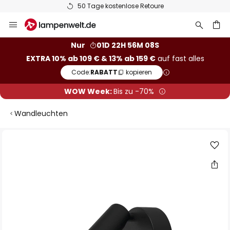
50 Tage kostenlose Retoure
Zum
Inhalt
springen
he
Nur
01D 22H 56M 07S
EXTRA 10% ab 109 € & 13% ab 159 €
auf fast alles
Code:
RABATT
kopieren
WOW Week:
Bis zu -70%
Wandleuchten
Zum
Ende
der
Bildgalerie
springen