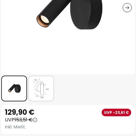
Zum
129,90 €
UVP -23,61 €
Anfang
UVP
153,51 €
der
inkl. MwSt.
Bildgalerie