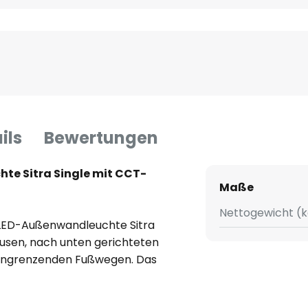
ils
Bewertungen
e Sitra Single mit CCT-
Maße
Nettogewicht (k
e LED-Außenwandleuchte Sitra
ffusen, nach unten gerichteten
angrenzenden Fußwegen. Das
st aus Aluminium gearbeitet.
ch dank des verbauten CCT-