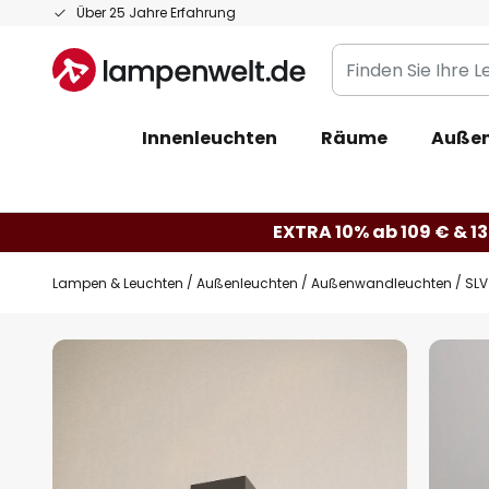
Zum
Über 25 Jahre Erfahrung
Inhalt
Finden
springen
Sie
Ihre
Innenleuchten
Räume
Außen
Leuchte...
EXTRA 10% ab 109 € & 13
Lampen & Leuchten
Außenleuchten
Außenwandleuchten
SLV
Zum
Ende
der
Bildgalerie
springen