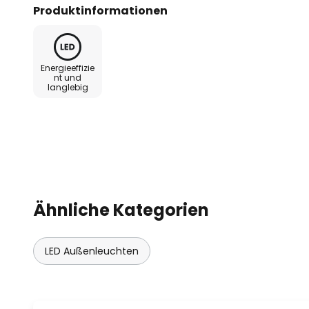
Schalters auf warmweißes oder un
Produktinformationen
- Schutzart: IP44
Energieeffizie
- Stoßfestigkeit: IK05
nt und
langlebig
Ähnliche Kategorien
LED Außenleuchten