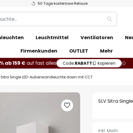
50 Tage kostenlose Retoure
Suche
leuchten
Leuchtmittel
Ventilatoren
Ne
Firmenkunden
OUTLET
Mehr
% ab 159 €
auf fast alles
Code:
RABATT
kopieren
 Sitra Single LED-Außenwandleuchte down mit CCT
SLV Sitra Sin
inkl. MwSt.