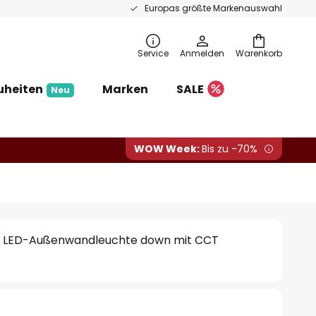
Europas größte Markenauswahl
Service
Anmelden
Warenkorb
uheiten
Marken
SALE
Neu
WOW Week:
Bis zu -70%
gle LED-Außenwandleuchte down mit CCT