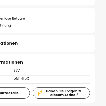
tenlose Retoure
chnung
mationen
ormationen
SLV
5511415X
Haben Sie Fragen zu
duktdetails
diesem Artikel?