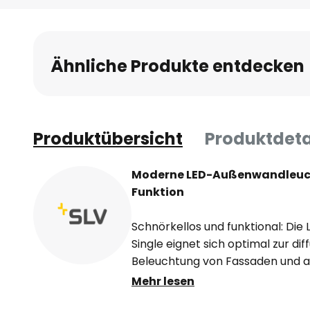
Ähnliche Produkte entdecken
Produktübersicht
Produktdeta
Moderne LED-Außenwandleucht
Funktion
Schnörkellos und funktional: Di
Single eignet sich optimal zur di
Beleuchtung von Fassaden und 
markant moderne Quaderdesign i
Mehr lesen
Die integrierten LEDs lassen si