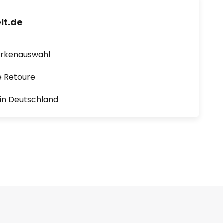
lt.de
arkenauswahl
e Retoure
1 in Deutschland