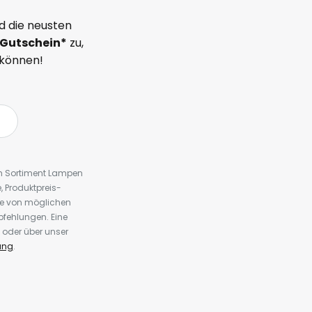
d die neusten
Gutschein*
zu,
 können!
em Sortiment Lampen
 Produktpreis-
te von möglichen
fehlungen. Eine
 oder über unser
ung
.