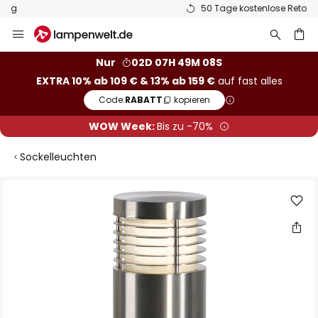
50 Tage kostenlose Retoure
Zum
Inhalt
springen
he
Nur
02D 07H 49M 07S
EXTRA 10% ab 109 € & 13% ab 159 €
auf fast alles
Code:
RABATT
kopieren
WOW Week:
Bis zu -70%
Sockelleuchten
Zum
Ende
der
Bildgalerie
springen