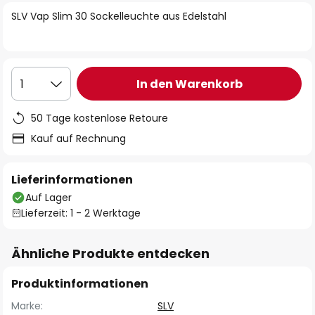
springen
SLV Vap Slim 30 Sockelleuchte aus Edelstahl
In den Warenkorb
1
50 Tage kostenlose Retoure
Kauf auf Rechnung
Lieferinformationen
Auf Lager
Lieferzeit: 1 - 2 Werktage
Ähnliche Produkte entdecken
Produktinformationen
Marke:
SLV