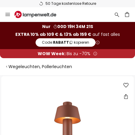
50 Tage kostenlose Retoure
Zum
Inhalt
springen
he
Nur
00D 19H 34M 21S
EXTRA 10% ab 109 € & 13% ab 159 €
auf fast alles
Code:
RABATT
kopieren
WOW Week:
Bis zu -70%
Wegeleuchten, Pollerleuchten
Zum
Ende
der
Bildgalerie
springen