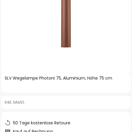
Zum
SLV Wegelampe Photoni 75, Aluminium, Höhe 75 cm
Anfang
der
Bildgalerie
inkl. MwSt.
springen
50 Tage kostenlose Retoure
Kauf auf Rechnung