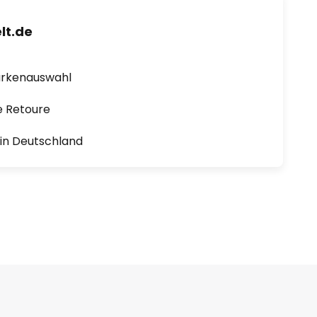
lt.de
arkenauswahl
e Retoure
1 in Deutschland