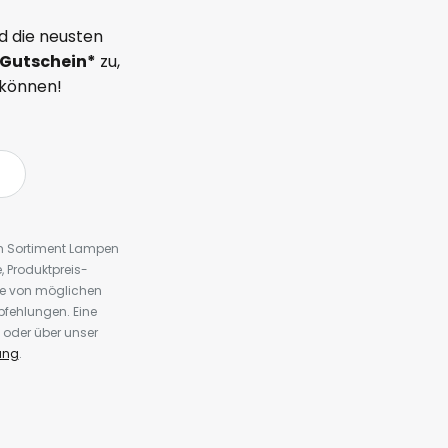
d die neusten
Gutschein*
zu,
 können!
em Sortiment Lampen
 Produktpreis-
te von möglichen
fehlungen. Eine
 oder über unser
ung
.