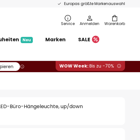
Europas größte Markenauswahl
Service
Anmelden
Warenkorb
uheiten
Marken
SALE
Neu
WOW Week:
Bis zu -70%
pieren
 LED-Büro-Hängeleuchte, up/down