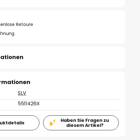
tenlose Retoure
chnung
mationen
ormationen
SLV
5511426X
Haben Sie Fragen zu
duktdetails
diesem Artikel?