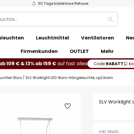
50 Tage kostenlose Retoure
Suche
leuchten
Leuchtmittel
Ventilatoren
Ne
Firmenkunden
OUTLET
Mehr
b 109 € & 13% ab 159 €
auf fast alles
Code:
RABATT
ko
euchten Büro
SLV Worklight LED-Büro-Hängeleuchte, up/down
SLV Worklight
inkl. MwSt.