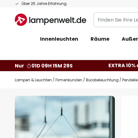
Zum
Über 25 Jahre Erfahrung
Inhalt
Finden
springen
Sie
Ihre
Innenleuchten
Räume
Außen
Leuchte...
EXTRA 10% a
Nur
01D 09H 15M 29S
Lampen & Leuchten
Firmenkunden
Bürobeleuchtung
Pendell
Zum
Ende
der
Bildgalerie
springen