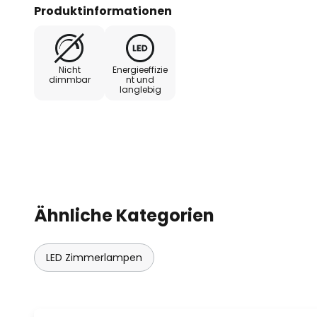
LED-Module gleichmäßig streut u
Produktinformationen
Blendwirkung sorgt, welche den 
Bildschirmarbeitsplätzen ermögl
Lichtoutputs kann die Pendelleuc
Nicht
Energieeffizie
Steuerung eingebunden werden.
dimmbar
nt und
langlebig
- gute Entblendung: UGR < 19
- Stoßfestigkeit: IK02
Ähnliche Kategorien
LED Zimmerlampen