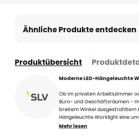
Ähnliche Produkte entdecken
Produktübersicht
Produktdeta
Moderne LED-Hängeleuchte Wo
Ob im privaten Arbeitszimmer o
Büro- und Geschäftsräumen - mi
breitem Winkel ausgestrahltem Li
Hängeleuchte Worklight eine u
Arbeitsbeleuchtung. Der rechte
Mehr lesen
Diffusor, der das universalweiße 