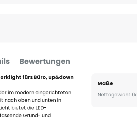
ils
Bewertungen
rklight fürs Büro, up&down
Maße
der im modern eingerichteten
Nettogewicht (k
t nach oben und unten in
cht bietet die LED-
mfassende Grund- und
ckige Rahmen umfasst einen
Licht der beiden integrierten