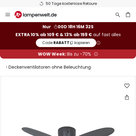
50 Tage kostenlose Retoure
Zum
Inhalt
springen
he
Nur
00D 18H 16M 31S
EXTRA 10% ab 109 € & 13% ab 159 €
auf fast alles
Code:
RABATT
kopieren
WOW Week:
Bis zu -70%
Deckenventilatoren ohne Beleuchtung
Zum
Ende
der
Bildgalerie
springen