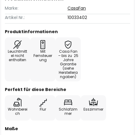
Marke:
CasaFan
Artikel Nr.:
10033402
Produktinformationen
Leuchtmitt
Mit
Casa Fan
el nicht
Fernsteuer
– bis zu 25
enthalten
ung
Jahre
Garantie
(siehe
Herstellera
ngaben)
Perfekt für diese Bereiche
Wohnberei
Flur
Schlafzim
Esszimmer
ch
mer
Maße