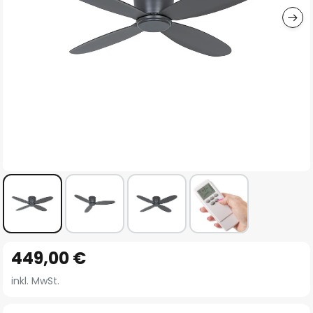
Zum
449,00 €
Anfang
der
inkl. MwSt.
Bildgalerie