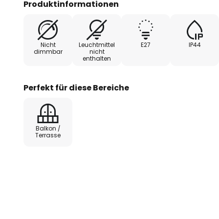
Produktinformationen
Sockel E27 konzipiert, beleuchte
kostengünstig.
Nicht
Leuchtmittel
E27
IP44
dimmbar
nicht
enthalten
Perfekt für diese Bereiche
Balkon /
Terrasse