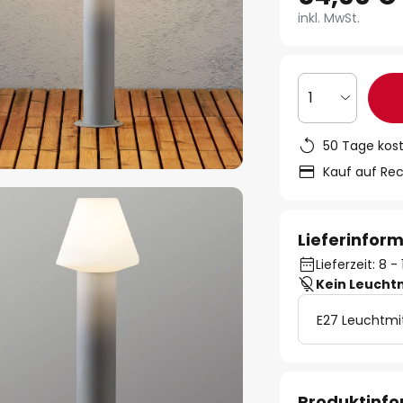
inkl. MwSt.
1
50 Tage kos
Kauf auf Re
Lieferinfor
Lieferzeit: 8 
Kein Leucht
E27 Leuchtmi
Produktinf