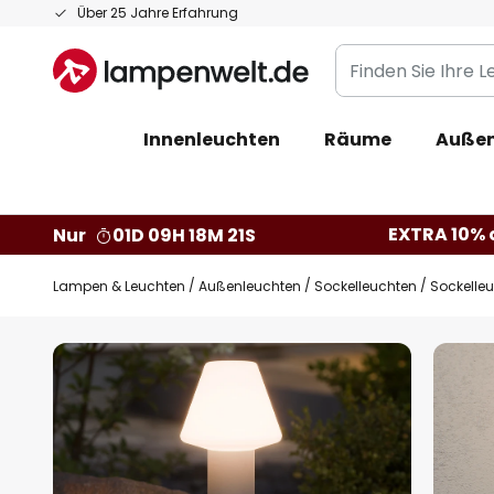
Zum
Über 25 Jahre Erfahrung
Inhalt
Finden
springen
Sie
Ihre
Innenleuchten
Räume
Außen
Leuchte...
EXTRA 10% a
Nur
01D 09H 18M 20S
Lampen & Leuchten
Außenleuchten
Sockelleuchten
Sockelleu
Zum
Ende
der
Bildgalerie
springen