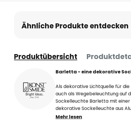
Anfang
der
Bildgalerie
Ähnliche Produkte entdecken
springen
Produktübersicht
Produktdeta
Barletta - eine dekorative Soc
Als dekorative Lichtquelle für di
auch als Wegebeleuchtung auf d
Sockelleuchte Barletta mit einer
dekorative Sockelleuchte aus Al
satinierten Kunststoffschirm aus
Mehr lesen
blendfrei und gleichmäßig strahle
von Energiesparlampen oder au