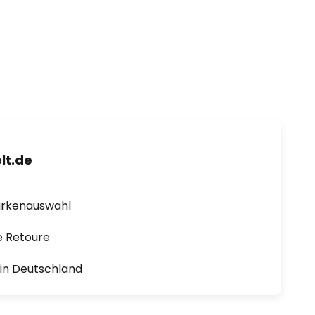
lt.de
arkenauswahl
e Retoure
1 in Deutschland