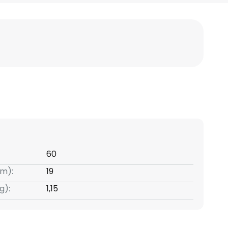
60
m):
19
g):
1,15