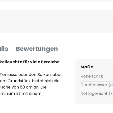
ils
Bewertungen
kelleuchte für viele Bereiche
Maße
e Terrasse oder den Balkon, aber
Höhe (cm):
em Grundstück bietet sich die
Durchmesser (c
 Höhe von 60 cm an. Die
uminium ist mit einem
Nettogewicht (k
gestattet, der das Licht
n lässt. Speziell für den Einsatz
ch langlebigen LED-Lampen mit