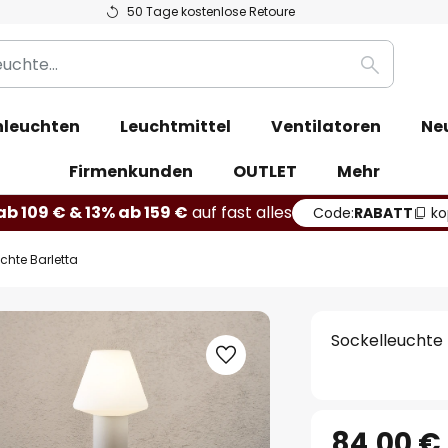
50 Tage kostenlose Retoure
Suche
leuchten
Leuchtmittel
Ventilatoren
Ne
Firmenkunden
OUTLET
Mehr
b 109 € & 13% ab 159 €
auf fast alles
Code:
RABATT
ko
chte Barletta
Sockelleuchte 
84,00 €