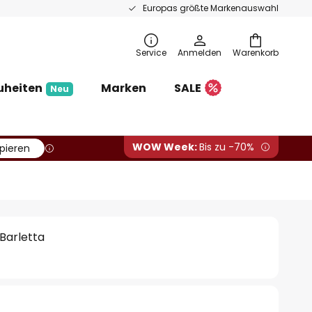
Europas größte Markenauswahl
Service
Anmelden
Warenkorb
uheiten
Marken
SALE
Neu
WOW Week:
Bis zu -70%
pieren
Barletta