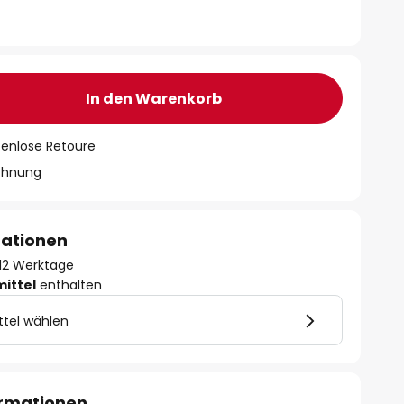
In den Warenkorb
tenlose Retoure
chnung
mationen
- 12 Werktage
mittel
enthalten
ttel wählen
ormationen