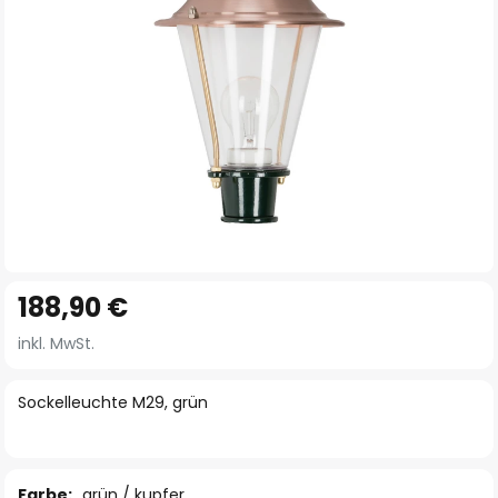
Zum
188,90 €
Anfang
der
inkl. MwSt.
Bildgalerie
springen
Sockelleuchte M29, grün
Farbe:
grün / kupfer