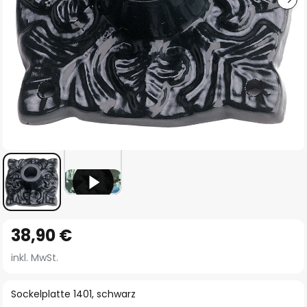
Zum
38,90 €
Anfang
der
inkl. MwSt.
Bildgalerie
springen
Sockelplatte 1401, schwarz