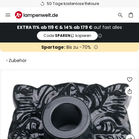
50 Tage kostenlose Retoure
Zum
Inhalt
springen
he
EXTRA 11% ab 119 € & 14% ab 179 €
auf fast alles
Code:
SPAREN
kopieren
Spartage:
Bis zu -70%
Zubehör
Zum
Ende
der
Bildgalerie
springen