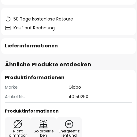
springen
50 Tage kostenlose Retoure
Kauf auf Rechnung
Lieferinformationen
Ähnliche Produkte entdecken
Produktinformationen
Marke:
Globo
Artikel Nr.:
4015025X
Produktinformationen
Nicht
Solarbetrie
Energieeffiz
dimmbar
ben
ient und