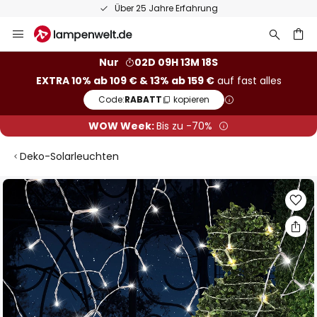
Über 25 Jahre Erfahrung
Zum
Inhalt
springen
he
Nur
02D 09H 13M 18S
EXTRA 10% ab 109 € & 13% ab 159 €
auf fast alles
Code:
RABATT
kopieren
WOW Week:
Bis zu -70%
Deko-Solarleuchten
Zum
Ende
der
Bildgalerie
springen