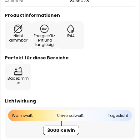
Artikel Nr.:
8035078
Produktinformationen
Nicht
Energieeffiz
IP44
dimmbar
ient und
langlebig
Perfekt für diese Bereiche
Badezimm
er
Lichtwirkung
Warmweiß
Universalweiß
Tageslicht
3000 Kelvin