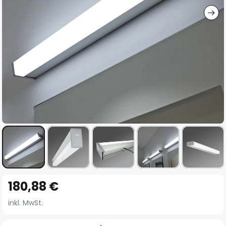
Zum
180,88 €
Anfang
der
inkl. MwSt.
Bildgalerie