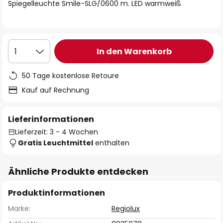
springen
Spiegelleuchte Smile-SLG/0600 m. LED warmweiß
In den Warenkorb
1
50 Tage kostenlose Retoure
Kauf auf Rechnung
Lieferinformationen
Lieferzeit: 3 - 4 Wochen
Gratis Leuchtmittel
enthalten
Ähnliche Produkte entdecken
Produktinformationen
Marke:
Regiolux