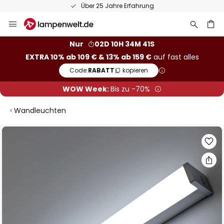
Über 25 Jahre Erfahrung
Zum
Inhalt
springen
he
Nur
02D 10H 34M 40S
EXTRA 10% ab 109 € & 13% ab 159 €
auf fast alles
Code:
RABATT
kopieren
WOW Week:
Bis zu -70%
Wandleuchten
Zum
Ende
der
Bildgalerie
springen