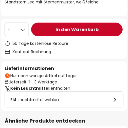
springen
Standstern Leo mit Sternenmuster, weiß/eiche
In den Warenkorb
1
50 Tage kostenlose Retoure
Kauf auf Rechnung
Lieferinformationen
Nur noch wenige Artikel auf Lager
Lieferzeit: 1 - 3 Werktage
Kein Leuchtmittel
enthalten
E14 Leuchtmittel wählen
Ähnliche Produkte entdecken