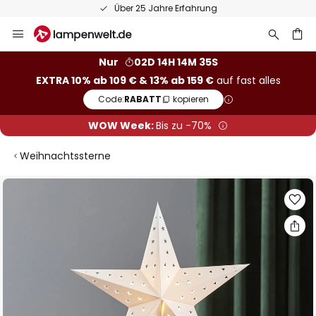
Über 25 Jahre Erfahrung
Zum
Inhalt
springen
he
Nur
02D 14H 14M 34S
EXTRA 10% ab 109 € & 13% ab 159 €
auf fast alles
Code:
RABATT
kopieren
WOW Week:
Bis zu -70%
Weihnachtssterne
Zum
Ende
der
Bildgalerie
springen