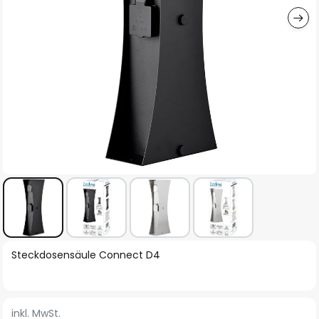
Zum
Steckdosensäule Connect D4
Anfang
der
Bildgalerie
inkl. MwSt.