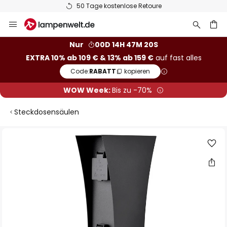
50 Tage kostenlose Retoure
Zum
Inhalt
springen
he
Nur
00D 14H 47M 20S
EXTRA 10% ab 109 € & 13% ab 159 €
auf fast alles
Code:
RABATT
kopieren
WOW Week:
Bis zu -70%
Steckdosensäulen
Zum
Ende
der
Bildgalerie
springen