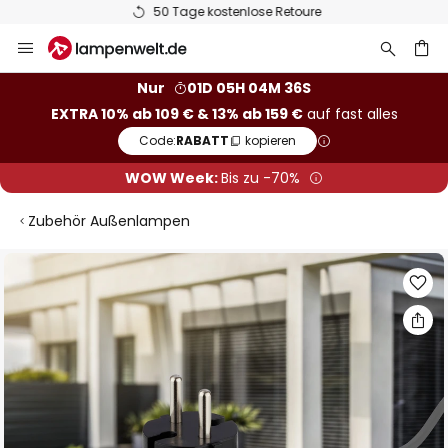
50 Tage kostenlose Retoure
Zum
Inhalt
springen
he
Nur
01D 05H 04M 36S
EXTRA 10% ab 109 € & 13% ab 159 €
auf fast alles
Code:
RABATT
kopieren
WOW Week:
Bis zu -70%
Zubehör Außenlampen
Zum
Ende
der
Bildgalerie
springen