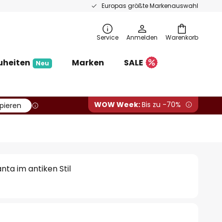
Europas größte Markenauswahl
Service
Anmelden
Warenkorb
uheiten
Marken
SALE
Neu
WOW Week:
Bis zu -70%
pieren
ta im antiken Stil
€