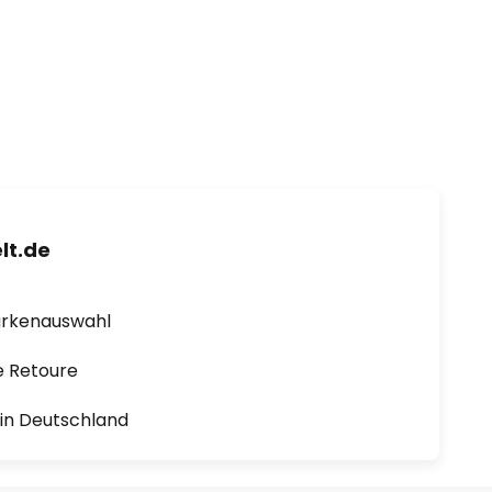
lt.de
arkenauswahl
e Retoure
1 in Deutschland