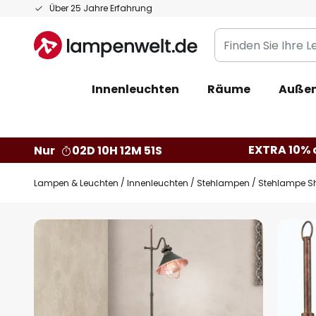
Zum
Über 25 Jahre Erfahrung
Inhalt
Finden
springen
Sie
Ihre
Innenleuchten
Räume
Außen
Leuchte...
EXTRA 10% a
Nur
02D 10H 12M 50S
Lampen & Leuchten
Innenleuchten
Stehlampen
Stehlampe Sh
Zum
Ende
der
Bildgalerie
springen