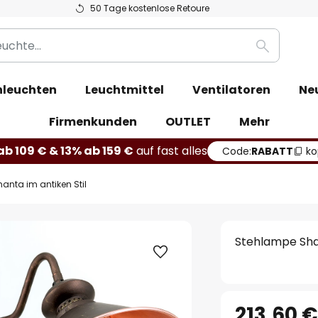
50 Tage kostenlose Retoure
Suche
leuchten
Leuchtmittel
Ventilatoren
Ne
Firmenkunden
OUTLET
Mehr
b 109 € & 13% ab 159 €
auf fast alles
Code:
RABATT
ko
anta im antiken Stil
Stehlampe Shan
213,60 