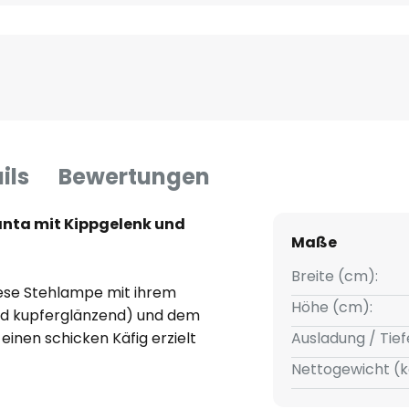
ils
Bewertungen
anta mit Kippgelenk und
Maße
Breite (cm):
diese Stehlampe mit ihrem
Höhe (cm):
und kupferglänzend) und dem
einen schicken Käfig erzielt
Ausladung / Tief
Übergang von Schirm zu Arm
Nettogewicht (k
ell bestimmt werden. Für eine
u. a. die kupferglänzende