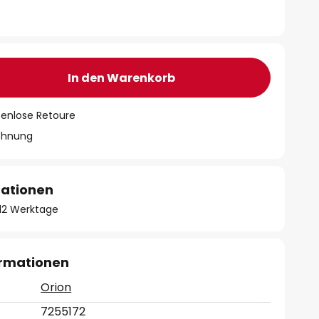
In den Warenkorb
tenlose Retoure
chnung
mationen
- 12 Werktage
ormationen
Orion
7255172