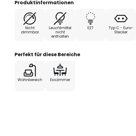
Produktinformationen
Innenfläche des Schirms. Um de
Stehlampe zu unterstützen, wird 
Leuchtmittels empfohlen. Mit Fu
Nicht
Leuchtmittel
E27
Typ C - Euro-
dimmbar
nicht
Stecker
enthalten
Perfekt für diese Bereiche
Wohnbereich
Esszimmer