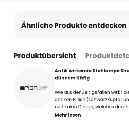
Anfang
der
Bildgalerie
Ähnliche Produkte entdecken
springen
Produktübersicht
Produktdeta
Antik wirkende Stehlampe Sh
dünnem Käfig
Wie aus der Zeit gefallen wirkt 
antiken Finish (schwarzkupfer 
rustikalen Design, welches durch 
wird. Dank des Kippgelenks am 
Mehr lesen
kann die Leuchtrichtung individu
glanzvolle Lichtverteilung sorgt 