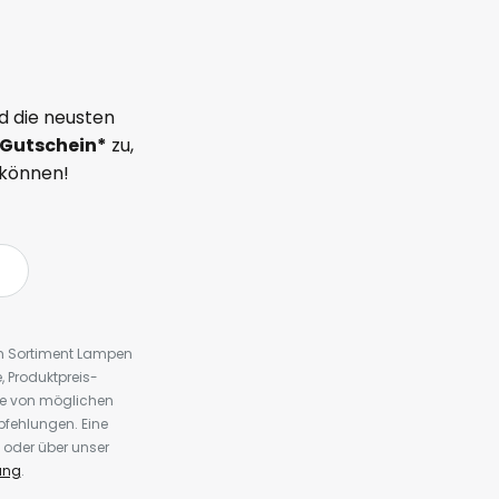
d die neusten
Gutschein*
zu,
 können!
em Sortiment Lampen
 Produktpreis-
te von möglichen
fehlungen. Eine
 oder über unser
ung
.