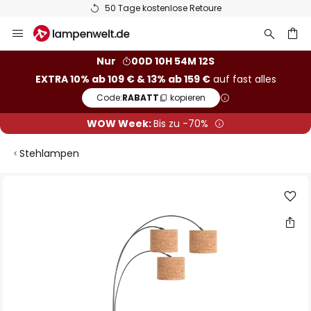
50 Tage kostenlose Retoure
Zum
Inhalt
springen
he
Nur
00D 10H 54M 11S
EXTRA 10% ab 109 € & 13% ab 159 €
auf fast alles
Code:
RABATT
kopieren
WOW Week:
Bis zu -70%
Stehlampen
Zum
Ende
der
Bildgalerie
springen