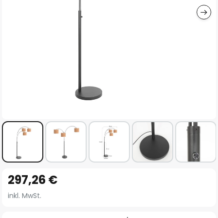
Zum
297,26 €
Anfang
der
inkl. MwSt.
Bildgalerie