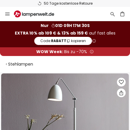
50 Tage kostenlose Retoure
Zum
Inhalt
springen
he
Nur
01D 09H 17M 29S
EXTRA 10% ab 109 € & 13% ab 159 €
auf fast alles
Code:
RABATT
kopieren
WOW Week:
Bis zu -70%
Stehlampen
Zum
Ende
der
Bildgalerie
springen