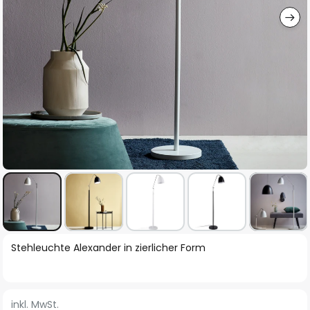
Zum
Stehleuchte Alexander in zierlicher Form
Anfang
der
Bildgalerie
inkl. MwSt.