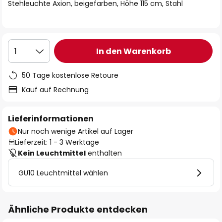
springen
Stehleuchte Axion, beigefarben, Höhe 115 cm, Stahl
In den Warenkorb
1
50 Tage kostenlose Retoure
Kauf auf Rechnung
Lieferinformationen
Nur noch wenige Artikel auf Lager
Lieferzeit: 1 - 3 Werktage
Kein Leuchtmittel
enthalten
GU10 Leuchtmittel wählen
Ähnliche Produkte entdecken