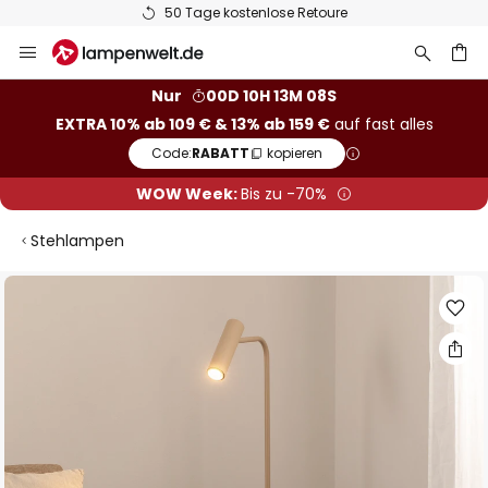
50 Tage kostenlose Retoure
Zum
Inhalt
springen
he
Nur
00D 10H 13M 07S
EXTRA 10% ab 109 € & 13% ab 159 €
auf fast alles
Code:
RABATT
kopieren
WOW Week:
Bis zu -70%
Stehlampen
Zum
Ende
der
Bildgalerie
springen