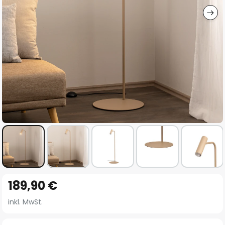
Zum
189,90 €
Anfang
der
inkl. MwSt.
Bildgalerie