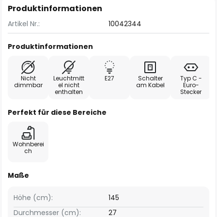
Produktinformationen
Artikel Nr.:
10042344
Produktinformationen
Nicht
Leuchtmitt
E27
Schalter
Typ C -
dimmbar
el nicht
am Kabel
Euro-
enthalten
Stecker
Perfekt für diese Bereiche
Wohnberei
ch
Maße
Höhe (cm):
145
Durchmesser (cm):
27