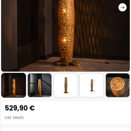
Zum
529,90 €
Anfang
der
inkl. MwSt.
Bildgalerie