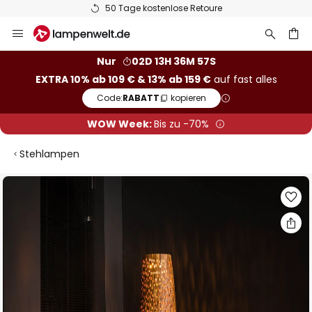
50 Tage kostenlose Retoure
Zum
Inhalt
springen
he
Nur
02D 13H 36M 56S
EXTRA 10% ab 109 € & 13% ab 159 €
auf fast alles
Code:
RABATT
kopieren
WOW Week:
Bis zu -70%
Stehlampen
Zum
Ende
der
Bildgalerie
springen