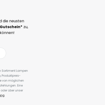
d die neusten
Gutschein*
zu,
 können!
em Sortiment Lampen
 Produktpreis-
te von möglichen
fehlungen. Eine
 oder über unser
ung
.