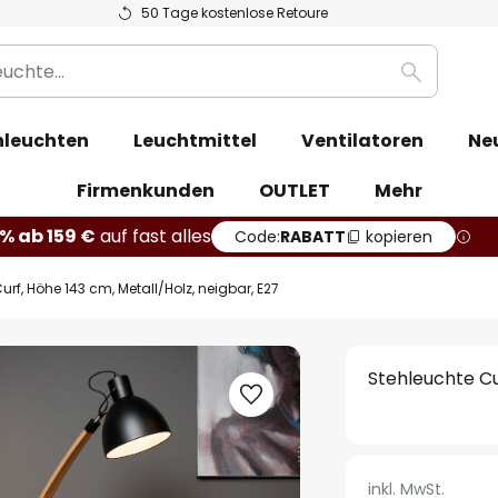
50 Tage kostenlose Retoure
Suche
leuchten
Leuchtmittel
Ventilatoren
Ne
Firmenkunden
OUTLET
Mehr
% ab 159 €
auf fast alles
Code:
RABATT
kopieren
urf, Höhe 143 cm, Metall/Holz, neigbar, E27
Stehleuchte Cu
inkl. MwSt.