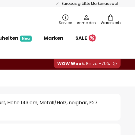
Europas größte Markenauswahl
Service
Anmelden
Warenkorb
uheiten
Marken
SALE
Neu
WOW Week:
Bis zu -70%
rf, Höhe 143 cm, Metall/Holz, neigbar, E27