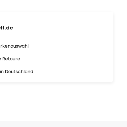
lt.de
arkenauswahl
e Retoure
1 in Deutschland