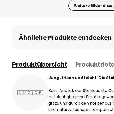
Weitere Bilder anze
Zum
Anfang
der
Bildgalerie
Ähnliche Produkte entdecken
springen
Produktübersicht
Produktdeta
Jung, frisch und leicht: Die St
Beim Anblick der Stehleuchte Cu
zu Leichtigkeit und Frische gewec
grazil und durch den Körper aus h
und naturverbunden. Lampenschi