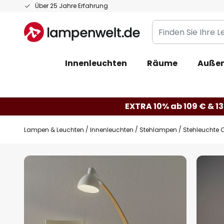
Zum
Über 25 Jahre Erfahrung
Inhalt
Finden
springen
Sie
Ihre
Innenleuchten
Räume
Außen
Leuchte...
EXTRA 10% ab 109 € & 13
Lampen & Leuchten
Innenleuchten
Stehlampen
Stehleuchte C
Zum
Ende
der
Bildgalerie
springen