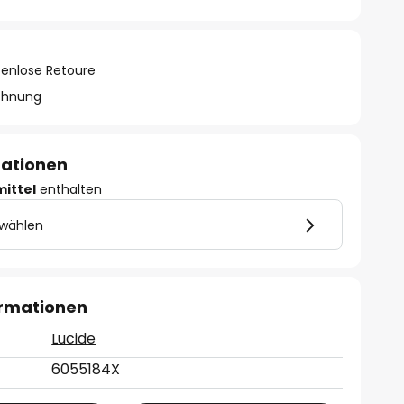
tenlose Retoure
chnung
mationen
mittel
enthalten
 wählen
ormationen
Lucide
6055184X