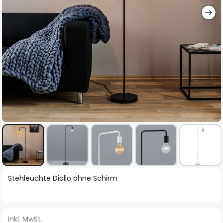
Zum
Stehleuchte Diallo ohne Schirm
Anfang
der
Bildgalerie
inkl. MwSt.