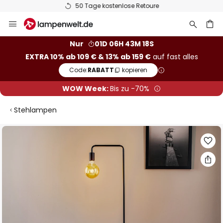
50 Tage kostenlose Retoure
Zum
Inhalt
springen
he
Nur
01D 06H 43M 18S
EXTRA 10% ab 109 € & 13% ab 159 €
auf fast alles
Code:
RABATT
kopieren
WOW Week:
Bis zu -70%
Stehlampen
Zum
Ende
der
Bildgalerie
springen