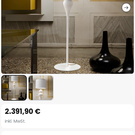
Zum
2.391,90 €
Anfang
der
inkl. MwSt.
Bildgalerie