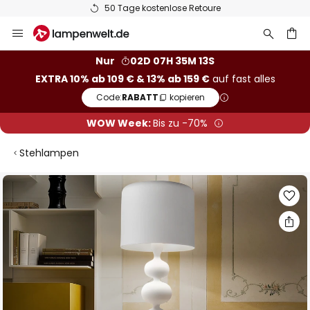
50 Tage kostenlose Retoure
Zum
Inhalt
springen
he
Nur
02D 07H 35M 12S
EXTRA 10% ab 109 € & 13% ab 159 €
auf fast alles
Code:
RABATT
kopieren
WOW Week:
Bis zu -70%
Stehlampen
Zum
Ende
der
Bildgalerie
springen