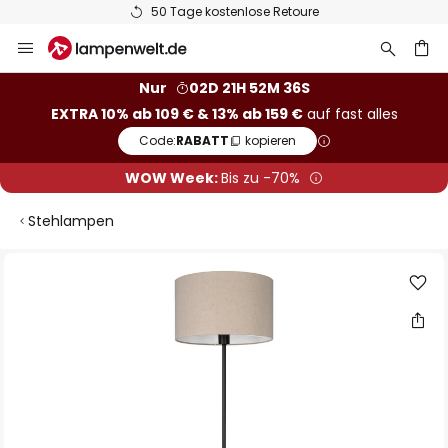
50 Tage kostenlose Retoure
Zum
Inhalt
springen
he
Nur
02D 21H 52M 36S
EXTRA 10% ab 109 € & 13% ab 159 €
auf fast alles
Code:
RABATT
kopieren
WOW Week:
Bis zu -70%
Stehlampen
Zum
Ende
der
Bildgalerie
springen