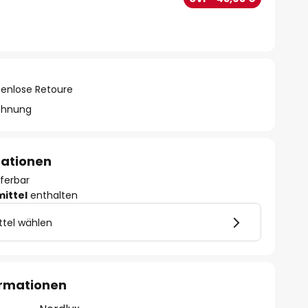
tenlose Retoure
chnung
mationen
eferbar
mittel
enthalten
ttel wählen
ormationen