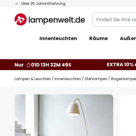
Zum
Über 25 Jahre Erfahrung
Inhalt
Finden
springen
Sie
Ihre
Innenleuchten
Räume
Außen
Leuchte...
EXTRA 10% a
Nur
01D 13H 32M 48S
Lampen & Leuchten
Innenleuchten
Stehlampen
Bogenlampe
Zum
Ende
der
Bildgalerie
springen