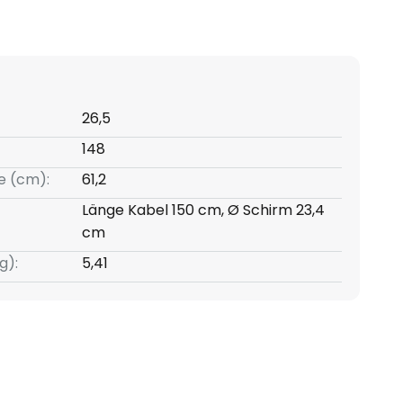
26,5
148
e (cm):
61,2
Länge Kabel 150 cm, Ø Schirm 23,4
cm
g):
5,41