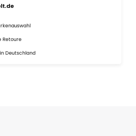
lt.de
arkenauswahl
e Retoure
1 in Deutschland