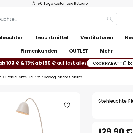
50 Tage kostenlose Retoure
Suche
leuchten
Leuchtmittel
Ventilatoren
Ne
Firmenkunden
OUTLET
Mehr
b 109 € & 13% ab 159 €
auf fast alles
Code:
RABATT
ko
n
Stehleuchte Fleur mit beweglichem Schirm
Stehleuchte F
129,90 €