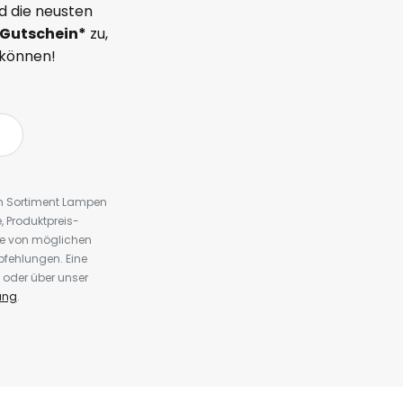
d die neusten
Gutschein*
zu,
 können!
em Sortiment Lampen
 Produktpreis-
te von möglichen
fehlungen. Eine
 oder über unser
ung
.