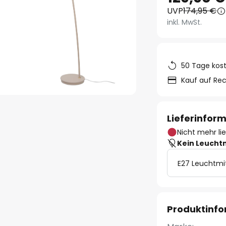
UVP
174,95 €
inkl. MwSt.
50 Tage kos
Kauf auf Re
Lieferinfor
Nicht mehr li
Kein Leucht
E27 Leuchtmi
Produktinf