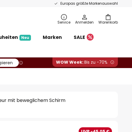
Europas größte Markenauswahl
Service
Anmelden
Warenkorb
uheiten
Marken
SALE
Neu
WOW Week:
Bis zu -70%
pieren
leur mit beweglichem Schirm
UVP -45,05 €