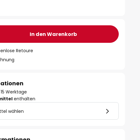
In den Warenkorb
tenlose Retoure
chnung
mationen
 - 15 Werktage
mittel
enthalten
ttel wählen
ormationen