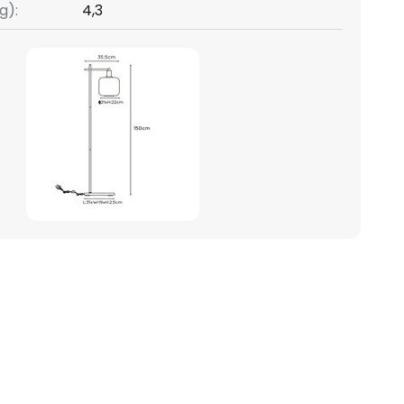
g):
4,3