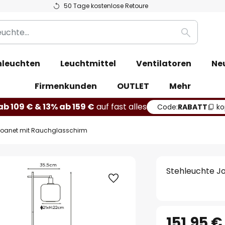
50 Tage kostenlose Retoure
Suche
leuchten
Leuchtmittel
Ventilatoren
Ne
Firmenkunden
OUTLET
Mehr
b 109 € & 13% ab 159 €
auf fast alles
Code:
RABATT
ko
Joanet mit Rauchglasschirm
Stehleuchte J
151,95 €