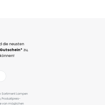
d die neusten
Gutschein*
zu,
 können!
em Sortiment Lampen
 Produktpreis-
te von möglichen