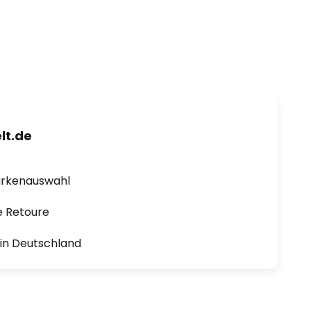
lt.de
arkenauswahl
e Retoure
1 in Deutschland