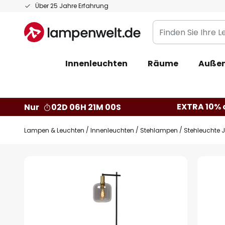
Zum
Über 25 Jahre Erfahrung
Inhalt
Finden
springen
Sie
Ihre
Innenleuchten
Räume
Außen
Leuchte...
EXTRA 10% a
Nur
02D 06H 20M 59S
Lampen & Leuchten
Innenleuchten
Stehlampen
Stehleuchte 
Zum
Ende
der
Bildgalerie
springen