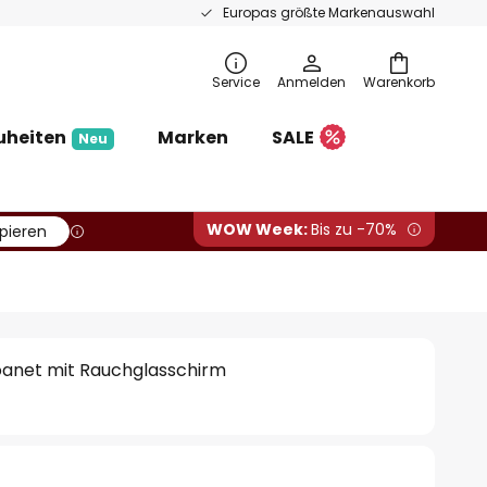
Europas größte Markenauswahl
Service
Anmelden
Warenkorb
uheiten
Marken
SALE
Neu
WOW Week:
Bis zu -70%
pieren
oanet mit Rauchglasschirm