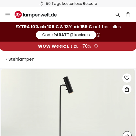
50 Tage kostenlose Retoure
Zum
Inhalt
springen
he
EXTRA 10% ab 109 € & 13% ab 159 €
auf fast alles
Code:
RABATT
kopieren
WOW Week:
Bis zu -70%
Stehlampen
Zum
Ende
der
Bildgalerie
springen