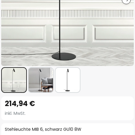
Zum
214,94 €
Anfang
der
inkl. MwSt.
Bildgalerie
springen
Stehleuchte MIB 6, schwarz GU10 8W