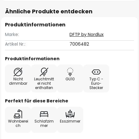
Ähnliche Produkte entdecken
Produktinformationen
Marke:
DFTP by Nordlux
Artikel Nr.:
7006482
Produktinformationen
Nicht
Leuchtmitt
GU10
Typ C -
dimmbar
el nicht
Euro-
enthalten
Stecker
Perfekt für diese Bereiche
Wohnberei
Schlafzim
Esszimmer
ch
mer