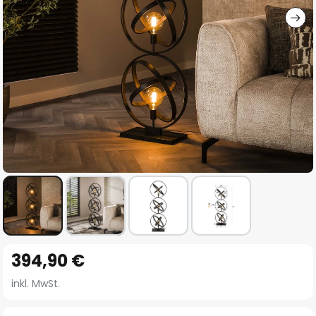
Zum
394,90 €
Anfang
der
inkl. MwSt.
Bildgalerie