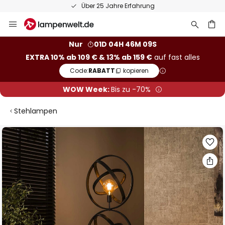
Über 25 Jahre Erfahrung
Zum
Inhalt
springen
he
Nur
01D 04H 46M 09S
EXTRA 10% ab 109 € & 13% ab 159 €
auf fast alles
Code:
RABATT
kopieren
WOW Week:
Bis zu -70%
Stehlampen
Zum
Ende
der
Bildgalerie
springen