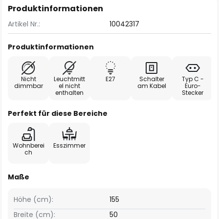
Produktinformationen
Artikel Nr.:
10042317
Produktinformationen
Nicht
Leuchtmitt
E27
Schalter
Typ C -
dimmbar
el nicht
am Kabel
Euro-
enthalten
Stecker
Perfekt für diese Bereiche
Wohnberei
Esszimmer
ch
Maße
Höhe (cm):
155
Breite (cm):
50