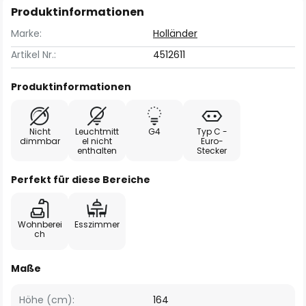
Produktinformationen
Marke:
Holländer
Artikel Nr.:
4512611
Produktinformationen
Nicht
Leuchtmitt
G4
Typ C -
dimmbar
el nicht
Euro-
enthalten
Stecker
Perfekt für diese Bereiche
Wohnberei
Esszimmer
ch
Maße
Höhe (cm):
164