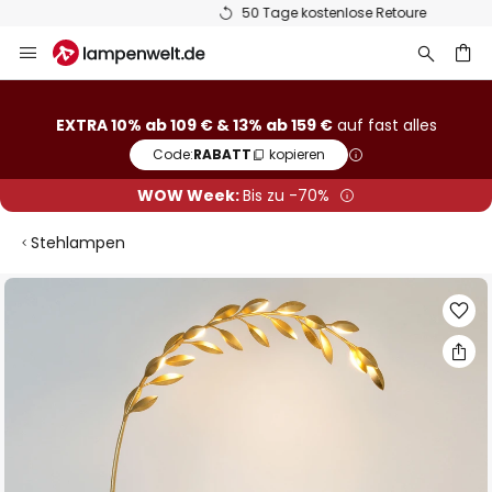
50 Tage kostenlose Retoure
Zum
Inhalt
springen
he
EXTRA 10% ab 109 € & 13% ab 159 €
auf fast alles
Code:
RABATT
kopieren
WOW Week:
Bis zu -70%
Stehlampen
Zum
Ende
der
Bildgalerie
springen