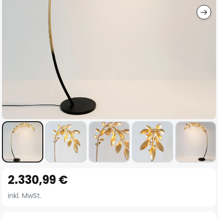
Zum
2.330,99 €
Anfang
der
inkl. MwSt.
Bildgalerie