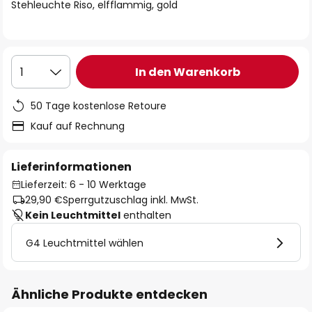
springen
Stehleuchte Riso, elfflammig, gold
In den Warenkorb
1
50 Tage kostenlose Retoure
Kauf auf Rechnung
Lieferinformationen
Lieferzeit: 6 - 10 Werktage
29,90 €
Sperrgutzuschlag inkl. MwSt.
Kein Leuchtmittel
enthalten
G4 Leuchtmittel wählen
Ähnliche Produkte entdecken