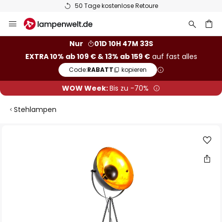
50 Tage kostenlose Retoure
Zum
Inhalt
springen
he
Nur
01D 10H 47M 33S
EXTRA 10% ab 109 € & 13% ab 159 €
auf fast alles
Code:
RABATT
kopieren
WOW Week:
Bis zu -70%
Stehlampen
Zum
Ende
der
Bildgalerie
springen