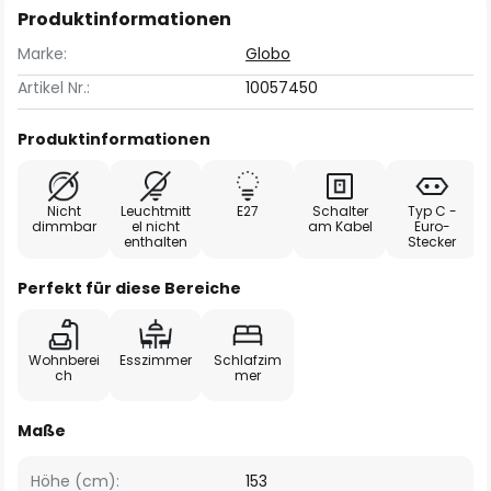
Produktinformationen
Marke:
Globo
Artikel Nr.:
10057450
Produktinformationen
Nicht
Leuchtmitt
E27
Schalter
Typ C -
dimmbar
el nicht
am Kabel
Euro-
enthalten
Stecker
Perfekt für diese Bereiche
Wohnberei
Esszimmer
Schlafzim
ch
mer
Maße
Höhe (cm):
153