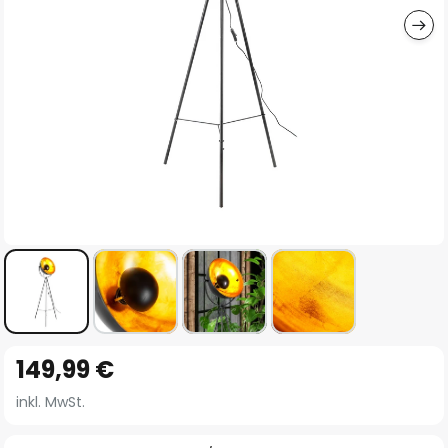
Zum
149,99 €
Anfang
der
inkl. MwSt.
Bildgalerie