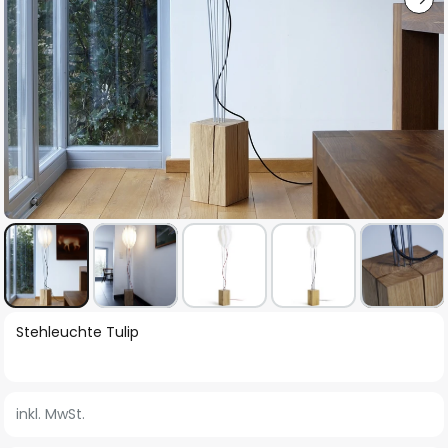
Zum
Stehleuchte Tulip
Anfang
der
Bildgalerie
inkl. MwSt.
springen