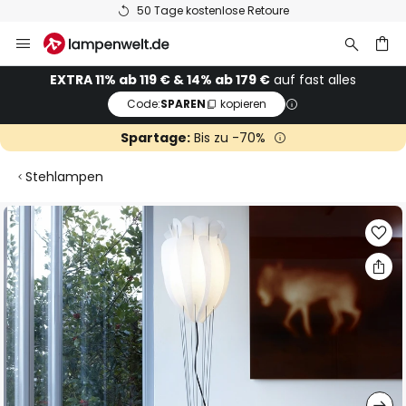
50 Tage kostenlose Retoure
Zum
Inhalt
springen
he
EXTRA 11% ab 119 € & 14% ab 179 €
auf fast alles
Code:
SPAREN
kopieren
Spartage:
Bis zu -70%
Stehlampen
Zum
Ende
der
Bildgalerie
springen