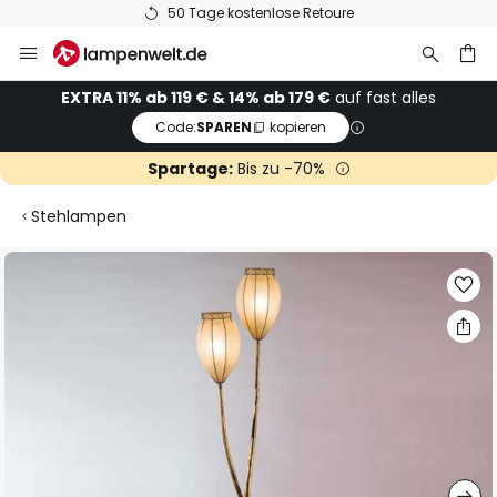
50 Tage kostenlose Retoure
Zum
Inhalt
springen
he
EXTRA 11% ab 119 € & 14% ab 179 €
auf fast alles
Code:
SPAREN
kopieren
Spartage:
Bis zu -70%
Stehlampen
Zum
Ende
der
Bildgalerie
springen