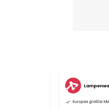
 Manuell on / on-off,
ruppenfunktion, Touch-DIM-
tantlichtregelung, Lichtsensor,
- und Ausschalten,
äsenzfunktion,
0 lx
 60 Minuten
Lampenwe
 10 Sekunden bis 60 Minuten,
, aus
Europas größte M