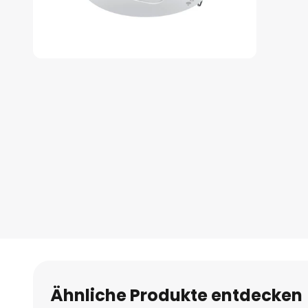
Zum
Anfang
der
Bildgalerie
springen
Ähnliche Produkte entdecken