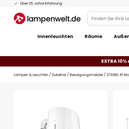
Zum
Über 25 Jahre Erfahrung
Inhalt
Finden
springen
Sie
Ihre
Innenleuchten
Räume
Außen
Leuchte...
EXTRA 10% a
Lampen & Leuchten
Zubehör
Bewegungsmelder
STEINEL IR M
Zum
Ende
der
Bildgalerie
springen