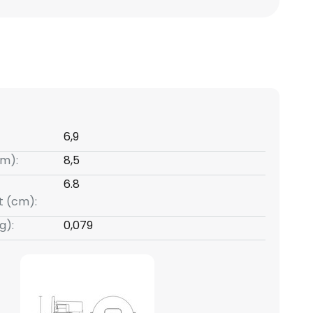
6,9
m):
8,5
6.8
t (cm):
g):
0,079