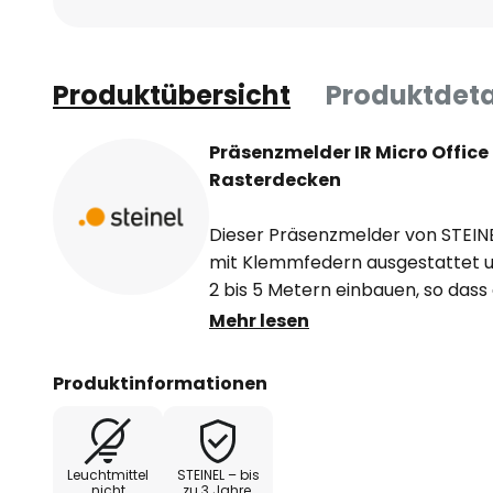
Produktübersicht
Produktdeta
Präsenzmelder IR Micro Office
Rasterdecken
Dieser Präsenzmelder von STEINE
mit Klemmfedern ausgestattet un
2 bis 5 Metern einbauen, so dass
Mehr lesen
- Erfassungsbereich 360°
- Reichweite tangential 6 x 6 m, 
Produktinformationen
- Montagehöhe 2 bis 5 m, maxim
- mit Unterkriechschutz
- 168 Schaltzonen
Leuchtmittel
STEINEL – bis
- Lieferung inkl. Abdeckschalen
nicht
zu 3 Jahre