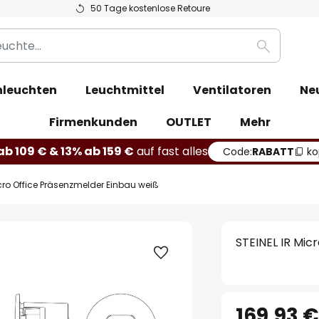
50 Tage kostenlose Retoure
Suche
leuchten
Leuchtmittel
Ventilatoren
Ne
Firmenkunden
OUTLET
Mehr
b 109 € & 13% ab 159 €
auf fast alles
Code:
RABATT
ko
icro Office Präsenzmelder Einbau weiß
STEINEL IR Mic
169,93 