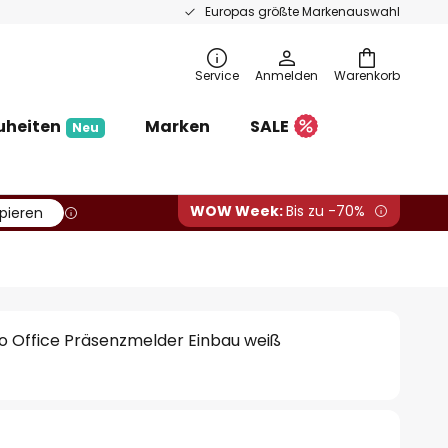
Europas größte Markenauswahl
Service
Anmelden
Warenkorb
uheiten
Marken
SALE
Neu
WOW Week:
Bis zu -70%
pieren
ro Office Präsenzmelder Einbau weiß
€