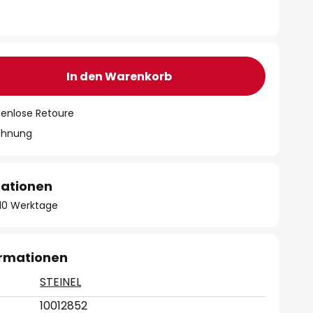
In den Warenkorb
tenlose Retoure
chnung
mationen
- 10 Werktage
ormationen
STEINEL
10012852