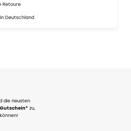
e Retoure
1 in Deutschland
d die neusten
Gutschein*
zu,
 können!