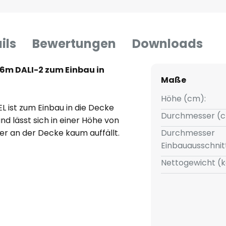
ils
Bewertungen
Downloads
 6m DALI-2 zum Einbau in
Maße
Höhe (cm):
L ist zum Einbau in die Decke
Durchmesser (c
d lässt sich in einer Höhe von
 er an der Decke kaum auffällt.
Durchmesser
Einbauausschnit
Nettogewicht (k
Reichweite radial 4 x 4 m
al 5,00 m