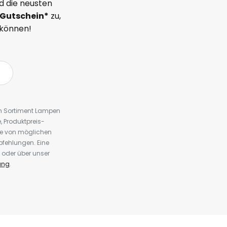
d die neusten
Gutschein*
zu,
 können!
em Sortiment Lampen
 Produktpreis-
te von möglichen
fehlungen. Eine
 oder über unser
ung
.