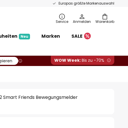
Europas größte Markenauswahl
Service
Anmelden
Warenkorb
uheiten
Marken
SALE
Neu
WOW Week:
Bis zu -70%
pieren
0-2 Smart Friends Bewegungsmelder