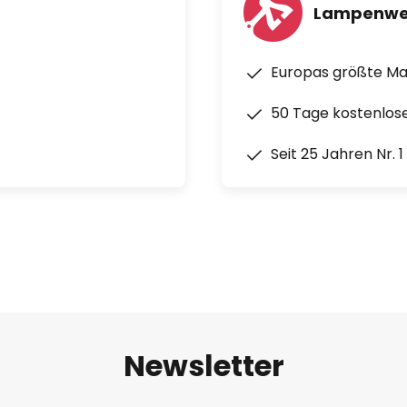
k lokalem Datenspeicher auf
Lampenwe
rd
Europas größte M
50 Tage kostenlos
ch Amazon Alexa möglich
Seit 25 Jahren Nr. 
tion
t Friends Produkten: ABUS
erg (Antriebstechnik), Paulmann
(Sensortechnik).
 eine Smart Friends Box
nterlegt und stellt das Kernstück
ms dar!
Newsletter