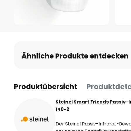
Zum
Anfang
der
Bildgalerie
Ähnliche Produkte entdecken
springen
Produktübersicht
Produktdeta
Steinel Smart Friends Passiv
140-2
Der Steinel Passiv-Infrarot-Bewe