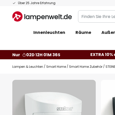
Zum
Über 25 Jahre Erfahrung
Inhalt
Finden
springen
Sie
Ihre
Innenleuchten
Räume
Außen
Leuchte...
EXTRA 10% a
Nur
02D 12H 01M 35S
Lampen & Leuchten
Smart Home
Smart Home Zubehör
STEIN
Zum
Ende
der
Bildgalerie
springen