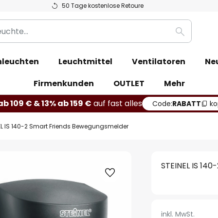
50 Tage kostenlose Retoure
Suche
leuchten
Leuchtmittel
Ventilatoren
Ne
Firmenkunden
OUTLET
Mehr
b 109 € & 13% ab 159 €
auf fast alles
Code:
RABATT
ko
EL IS 140-2 Smart Friends Bewegungsmelder
STEINEL IS 14
inkl. MwSt.