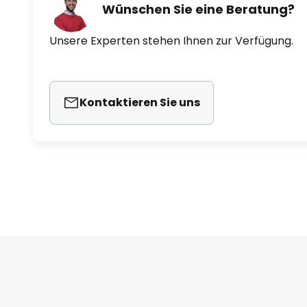
- optimale Datensicherheit dan
Wünschen Sie eine Beratung?
der Smart Friends Box
Unsere Experten stehen Ihnen zur Verfügung.
- gängiger Z-Wave-Funkstanda
- intuitive Sprachsteuerung dur
Kontaktieren Sie uns
- einfache Plug and Play Installa
- erweiterbar mit weiteren Smar
(Sicherheitstechnik), Schellenb
(Innenbeleuchtung) und Steinel 
Hinweis: Zur App-Steuerung wird
benötigt, diese ist im Zubehör hi
des eigenen Smart-Home-Syste
- Montagehöhe max. 3 m