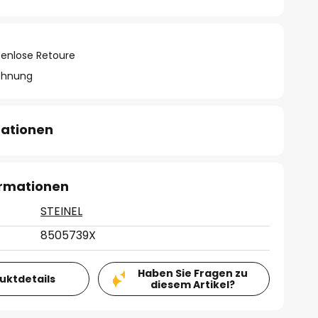
tenlose Retoure
chnung
mationen
ormationen
STEINEL
8505739X
Haben Sie Fragen zu
duktdetails
diesem Artikel?