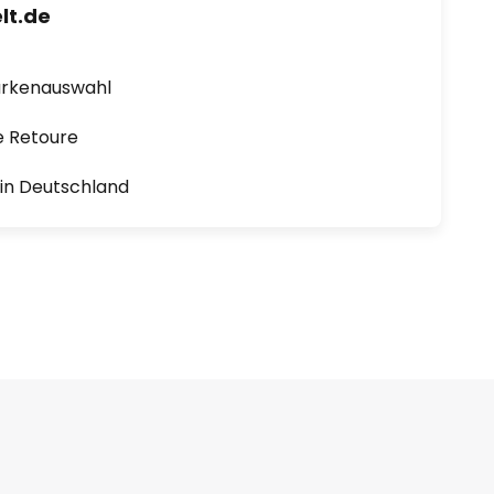
lt.de
arkenauswahl
e Retoure
1 in Deutschland