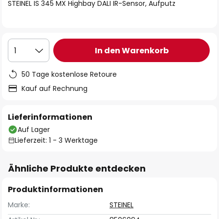
springen
STEINEL IS 345 MX Highbay DALI IR-Sensor, Aufputz
In den Warenkorb
1
50 Tage kostenlose Retoure
Kauf auf Rechnung
Lieferinformationen
Auf Lager
Lieferzeit: 1 - 3 Werktage
Ähnliche Produkte entdecken
Produktinformationen
Marke:
STEINEL