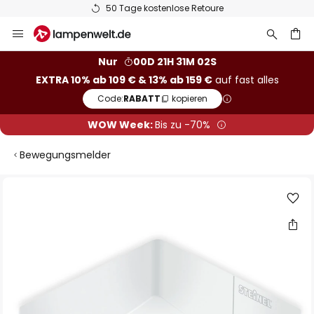
50 Tage kostenlose Retoure
Zum
Inhalt
springen
he
Nur
00D 21H 31M 02S
EXTRA 10% ab 109 € & 13% ab 159 €
auf fast alles
Code:
RABATT
kopieren
WOW Week:
Bis zu -70%
Bewegungsmelder
Zum
Ende
der
Bildgalerie
springen