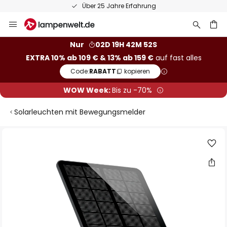
Über 25 Jahre Erfahrung
Zum
Inhalt
springen
he
Nur
02D 19H 42M 52S
EXTRA 10% ab 109 € & 13% ab 159 €
auf fast alles
Code:
RABATT
kopieren
WOW Week:
Bis zu -70%
Solarleuchten mit Bewegungsmelder
Zum
Ende
der
Bildgalerie
springen