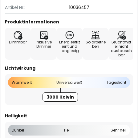
Artikel Nr.:
10036457
Produktinformationen
Dimmbar
Inklusive
Energieeffiz
Solarbetrie
Leuchtmitt
Dimmer
ient und
ben
el nicht
langlebig
austausch
bar
Lichtwirkung
Warmweiß
Universalweiß
Tageslicht
3000 Kelvin
Helligkeit
Dunkel
Hell
Sehr hell