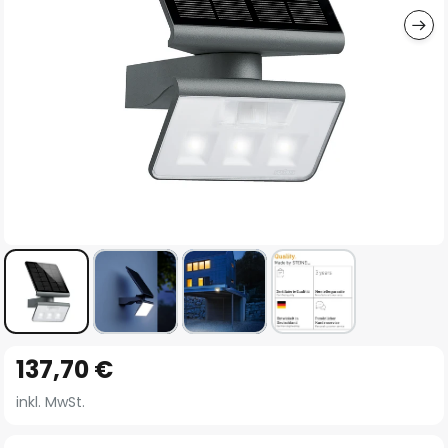
Zum
137,70 €
Anfang
der
inkl. MwSt.
Bildgalerie