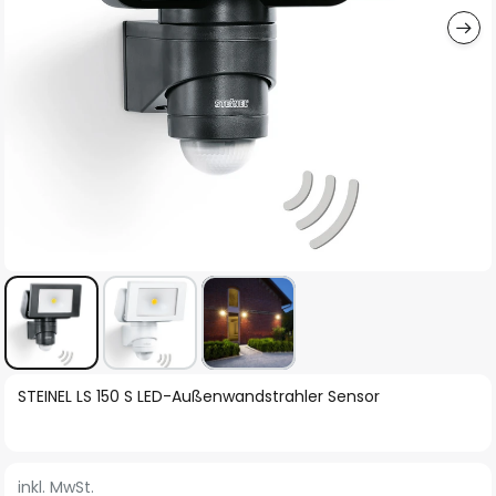
Zum
STEINEL LS 150 S LED-Außenwandstrahler Sensor
Anfang
der
Bildgalerie
inkl. MwSt.