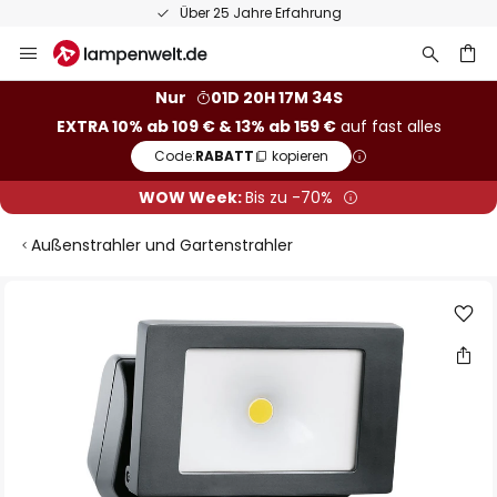
Über 25 Jahre Erfahrung
50 Ta
Zum
Inhalt
springen
he
Nur
01D 20H 17M 33S
EXTRA 10% ab 109 € & 13% ab 159 €
auf fast alles
Code:
RABATT
kopieren
WOW Week:
Bis zu -70%
Außenstrahler und Gartenstrahler
Zum
Ende
der
Bildgalerie
springen